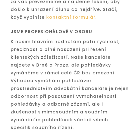
za vás převezmeme a najdeme řešení, aby
došlo k uhrazení dluhu co nejdříve. Stačí,
když vyplníte
kontaktní formulář
.
JSME PROFESIONÁLOVÉ V OBORU
K našim hlavním hodnotám patří rychlost,
preciznost a plné nasazení při řešení
klientských záležitostí. Naše kanceláře
najdete v Brně a Praze, ale pohledávky
vymáháme v rámci celé ČR bez omezení.
Výhodou vymáhání pohledávek
prostřednictvím advokátní kanceláře je nejen
odbornost při posouzení vymahatelnosti
pohledávky a odborné zázemí, ale i
zkušenost s mimosoudním a soudním
vymáháním pohledávek včetně všech
specifik soudního řízení.