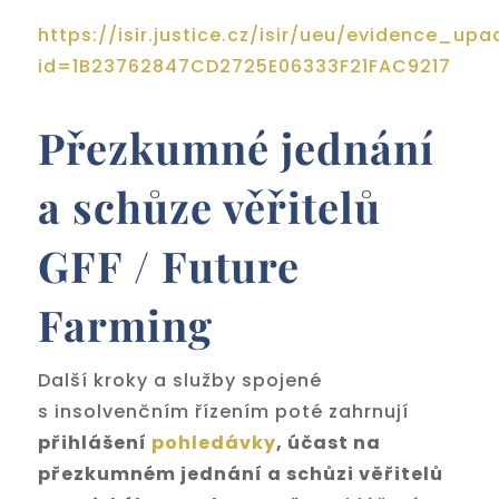
https://isir.justice.cz/isir/ueu/evidence_up
id=1B23762847CD2725E06333F21FAC9217
Přezkumné jednání
a schůze věřitelů
GFF / Future
Farming
Další kroky a služby spojené
s insolvenčním řízením poté zahrnují
přihlášení
pohledávky
, účast na
přezkumném jednání a schůzi věřitelů