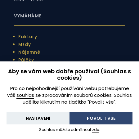
VYMÁHÁME
Faktury
Mzdy
Nájemné
Půjčky
Směnky
Aby se vám web dobře používal (Souhlas s
Dluhopisy
cookies)
Pro co nejpohodlnější používání webu potřebujeme
váš
souhlas
se zpracováním souborů cookies. Souhlas
ZPŮSOBY VYMÁHÁNÍ
udělíte kliknutím na tlačítko "Povolit vše".
Mimosoudní vymáhání
NASTAVENÍ
POVOLIT VŠE
Soudní vymáhání
Souhlas můžete odmítnout
zde
.
Vymáhání pohledávek exekucí
Vymáhání pohledávek v insolvenci