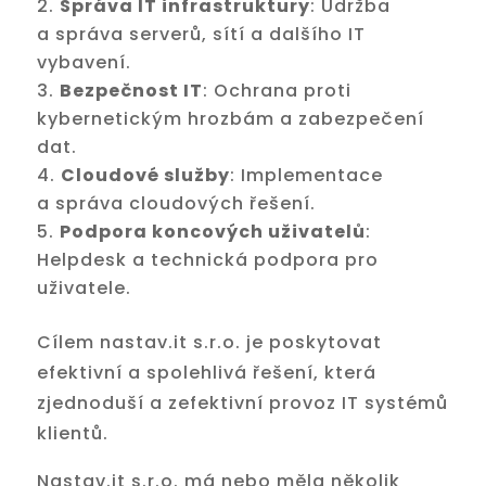
Správa IT infrastruktury
: Údržba
a správa serverů, sítí a dalšího IT
vybavení.
Bezpečnost IT
: Ochrana proti
kybernetickým hrozbám a zabezpečení
dat.
Cloudové služby
: Implementace
a správa cloudových řešení.
Podpora koncových uživatelů
:
Helpdesk a technická podpora pro
uživatele.
Cílem nastav.it s.r.o. je poskytovat
efektivní a spolehlivá řešení, která
zjednoduší a zefektivní provoz IT systémů
klientů.
Nastav.it s.r.o. má nebo měla několik