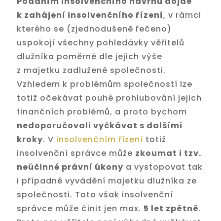
Podáním insolvenčního návrhu dojde
k zahájení insolvenčního řízení
, v rámci
kterého se (zjednodušeně řečeno)
uspokojí všechny pohledávky věřitelů
dlužníka poměrně dle jejich výše
z majetku zadlužené společnosti.
Vzhledem k problémům společností lze
totiž očekávat pouhé prohlubování jejich
finančních problémů, a proto bychom
nedoporučovali vyčkávat s dalšími
kroky
. V
insolvenčním řízení
totiž
insolvenční správce může
zkoumat i tzv.
neúčinné právní úkony
a vystopovat tak
i případné vyvádění majetku dlužníka ze
společnosti. Toto však insolvenční
správce může činit jen max.
5 let zpětně
.