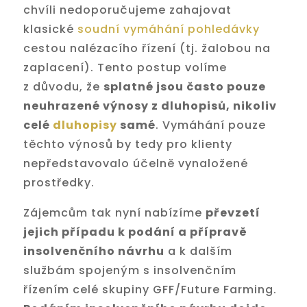
chvíli nedoporučujeme zahajovat
klasické
soudní vymáhání pohledávky
cestou nalézacího řízení (tj. žalobou na
zaplacení). Tento postup volíme
z důvodu, že
splatné jsou často pouze
neuhrazené výnosy z dluhopisů, nikoliv
celé
dluhopisy
samé
. Vymáhání pouze
těchto výnosů by tedy pro klienty
nepředstavovalo účelně vynaložené
prostředky.
Zájemcům tak nyní nabízíme
převzetí
jejich případu k podání a přípravě
insolvenčního návrhu
a k dalším
službám spojeným s insolvenčním
řízením celé skupiny GFF/Future Farming.