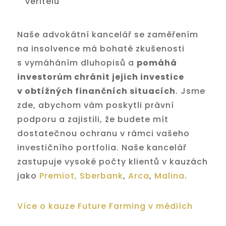
věřitelů
Naše advokátní kancelář se zaměřením
na insolvence má bohaté zkušenosti
s vymáháním dluhopisů a
pomáhá
investorům chránit jejich investice
v obtížných finančních situacích
. Jsme
zde, abychom vám poskytli právní
podporu a zajistili, že budete mít
dostatečnou ochranu v rámci vašeho
investičního portfolia. Naše kancelář
zastupuje vysoké počty klientů v kauzách
jako
Premiot,
Sberbank
,
Arca
,
Malina
.
Více o kauze Future Farming v médiích