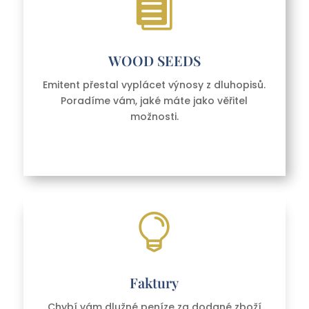

WOOD SEEDS
Emitent přestal vyplácet výnosy z dluhopisů.
Poradíme vám, jaké máte jako věřitel
možnosti.

Faktury
Chybí vám dlužné peníze za dodané zboží