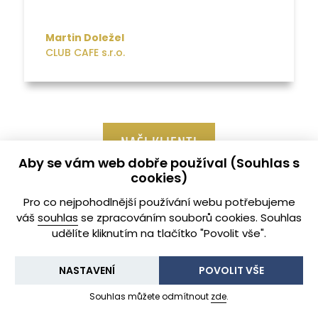
Martin Doležel
CLUB CAFE s.r.o.
NAŠI KLIENTI
Aby se vám web dobře používal (Souhlas s
cookies)
Pro co nejpohodlnější používání webu potřebujeme
váš
souhlas
se zpracováním souborů cookies. Souhlas

udělíte kliknutím na tlačítko "Povolit vše".
NASTAVENÍ
POVOLIT VŠE
Vaši pohledávku posoudíme rychle a
Souhlas můžete odmítnout
zde
.
odborně