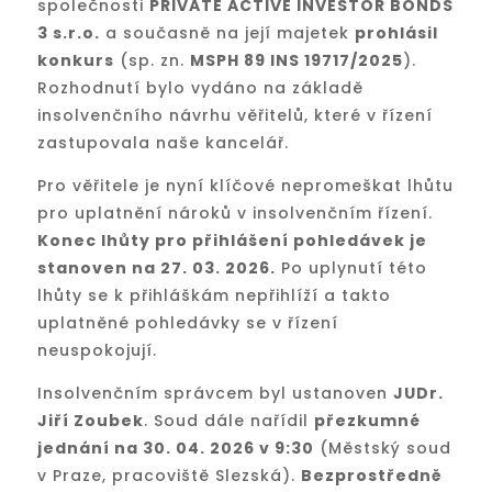
společnosti
PRIVATE ACTIVE INVESTOR BONDS
3 s.r.o.
a současně na její majetek
prohlásil
konkurs
(sp. zn.
MSPH 89 INS 19717/2025
).
Rozhodnutí bylo vydáno na základě
insolvenčního návrhu věřitelů, které v řízení
zastupovala naše kancelář.
Pro věřitele je nyní klíčové nepromeškat lhůtu
pro uplatnění nároků v insolvenčním řízení.
Konec lhůty pro přihlášení pohledávek je
stanoven na 27. 03. 2026.
Po uplynutí této
lhůty se k přihláškám nepřihlíží a takto
uplatněné pohledávky se v řízení
neuspokojují.
Insolvenčním správcem byl ustanoven
JUDr.
Jiří Zoubek
. Soud dále nařídil
přezkumné
jednání na 30. 04. 2026 v 9:30
(Městský soud
v Praze, pracoviště Slezská).
Bezprostředně