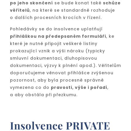
po jeho skončení
se bude konat také
schůze
věřitelů
, na které se standardně rozhoduje
o dalších procesních krocích v řízení.
Pohledávky se do insolvence uplatňují
přihláškou na předepsaném formuláři
, ke
které je nutné připojit veškeré listiny
prokazující vznik a výši nároku (typicky
smluvní dokumentaci, dluhopisovou
dokumentaci, výzvy k plnění apod.). Věřitelům
doporučujeme věnovat přihlášce zvýšenou
pozornost, aby byla procesně správně
vymezena co do
pravosti, výše i pořadí
,
a aby obstála při přezkumu.
Insolvence PRIVATE