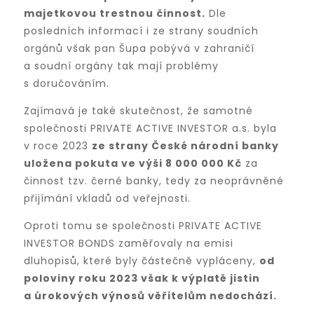
majetkovou trestnou činnost.
Dle
posledních informací i ze strany soudních
orgánů však pan Šupa pobývá v zahraničí
a soudní orgány tak mají problémy
s doručováním.
Zajímavá je také skutečnost, že samotné
společnosti PRIVATE ACTIVE INVESTOR a.s. byla
v roce 2023
ze strany České národní banky
uložena pokuta ve výši 8 000 000 Kč
za
činnost tzv. černé banky, tedy za neoprávněné
přijímání vkladů od veřejnosti.
Oproti tomu se společnosti PRIVATE ACTIVE
INVESTOR BONDS zaměřovaly na emisi
dluhopisů, které byly částečně vypláceny,
od
poloviny roku 2023 však k výplatě jistin
a úrokových výnosů věřitelům nedochází.