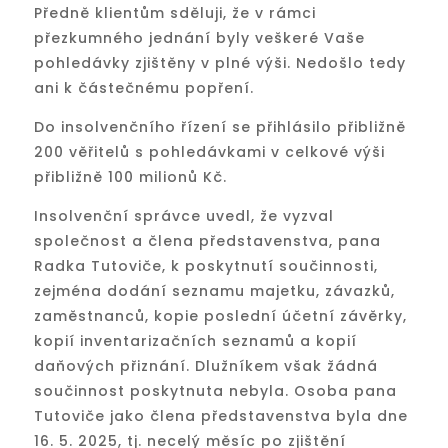
Předně klientům sděluji, že v rámci
přezkumného jednání byly veškeré Vaše
pohledávky zjištěny v plné výši. Nedošlo tedy
ani k částečnému popření.
Do insolvenčního řízení se přihlásilo přibližně
200 věřitelů s pohledávkami v celkové výši
přibližně 100 milionů Kč.
Insolvenční správce uvedl, že vyzval
společnost a člena představenstva, pana
Radka Tutoviče, k poskytnutí součinnosti,
zejména dodání seznamu majetku, závazků,
zaměstnanců, kopie poslední účetní závěrky,
kopií inventarizačních seznamů a kopií
daňových přiznání. Dlužníkem však žádná
součinnost poskytnuta nebyla. Osoba pana
Tutoviče jako člena představenstva byla dne
16. 5. 2025, tj. necelý měsíc po zjištění