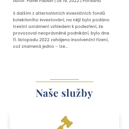
autor:
Pavel Fabian
|
Lis 19, 2022
|
Poradna
S dalším z alternativních investičních fondů
kolektivního investování, na nějž bylo podáno
trestní oznámení vzhledem k podezření, že
provozoval neoprávněné podnikání, bylo dne
11. listopadu 2022 zahájeno insolvenční řízení,
což znamená jedno ─ lze...
Naše služby
