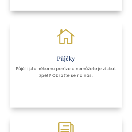

Půjčky
Půjčili jste někomu peníze a nemůžete je získat
zpět? Obraťte se na nás.
i