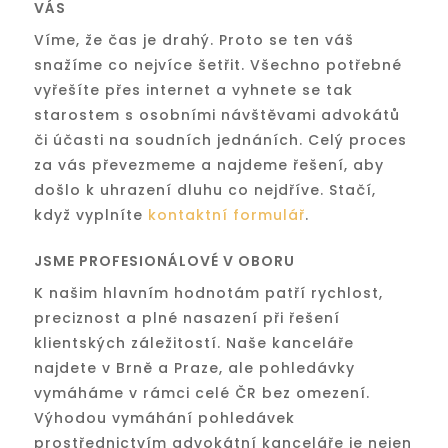
VÁS
Víme, že čas je drahý. Proto se ten váš
snažíme co nejvíce šetřit. Všechno potřebné
vyřešíte přes internet a vyhnete se tak
starostem s osobními návštěvami advokátů
či účasti na soudních jednáních. Celý proces
za vás převezmeme a najdeme řešení, aby
došlo k uhrazení dluhu co nejdříve. Stačí,
když vyplníte
kontaktní formulář
.
JSME PROFESIONÁLOVÉ V OBORU
K našim hlavním hodnotám patří rychlost,
preciznost a plné nasazení při řešení
klientských záležitostí. Naše kanceláře
najdete v Brně a Praze, ale pohledávky
vymáháme v rámci celé ČR bez omezení.
Výhodou vymáhání pohledávek
prostřednictvím advokátní kanceláře je nejen