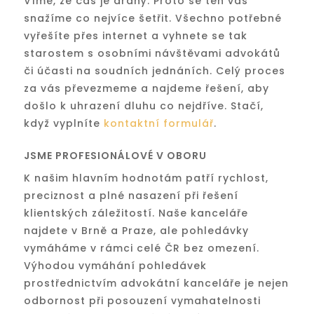
Víme, že čas je drahý. Proto se ten váš
snažíme co nejvíce šetřit. Všechno potřebné
vyřešíte přes internet a vyhnete se tak
starostem s osobními návštěvami advokátů
či účasti na soudních jednáních. Celý proces
za vás převezmeme a najdeme řešení, aby
došlo k uhrazení dluhu co nejdříve. Stačí,
když vyplníte
kontaktní formulář
.
JSME PROFESIONÁLOVÉ V OBORU
K našim hlavním hodnotám patří rychlost,
preciznost a plné nasazení při řešení
klientských záležitostí. Naše kanceláře
najdete v Brně a Praze, ale pohledávky
vymáháme v rámci celé ČR bez omezení.
Výhodou vymáhání pohledávek
prostřednictvím advokátní kanceláře je nejen
odbornost při posouzení vymahatelnosti