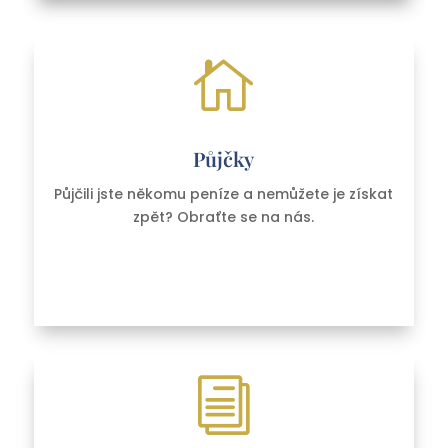

Půjčky
Půjčili jste někomu peníze a nemůžete je získat
zpět? Obraťte se na nás.
i