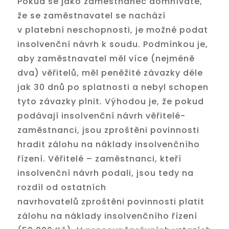
Pokud se jako zaměstnanec domníváte,
že se zaměstnavatel se nachází
v platební neschopnosti, je možné podat
insolvenční návrh k soudu. Podmínkou je,
aby zaměstnavatel měl více (nejméně
dva) věřitelů, měl peněžité závazky déle
jak 30 dnů po splatnosti a nebyl schopen
tyto závazky plnit. Výhodou je, že pokud
podávají insolvenční návrh věřitelé-
zaměstnanci, jsou zproštěni povinnosti
hradit zálohu na náklady insolvenčního
řízení. Věřitelé – zaměstnanci, kteří
insolvenční návrh podali, jsou tedy na
rozdíl od ostatních
navrhovatelů zproštěni povinnosti platit
zálohu na náklady insolvenčního řízení