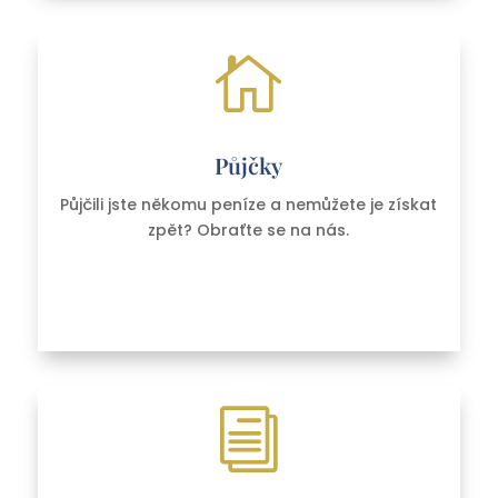

Půjčky
Půjčili jste někomu peníze a nemůžete je získat
zpět? Obraťte se na nás.
i