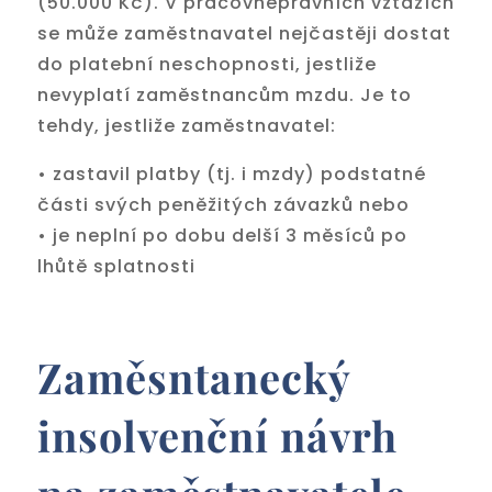
(50.000 Kč). V pracovněprávních vztazích
se může zaměstnavatel nejčastěji dostat
do platební neschopnosti, jestliže
nevyplatí zaměstnancům mzdu. Je to
tehdy, jestliže zaměstnavatel:
• zastavil platby (tj. i mzdy) podstatné
části svých peněžitých závazků nebo
• je neplní po dobu delší 3 měsíců po
lhůtě splatnosti
Zaměsntanecký
insolvenční návrh