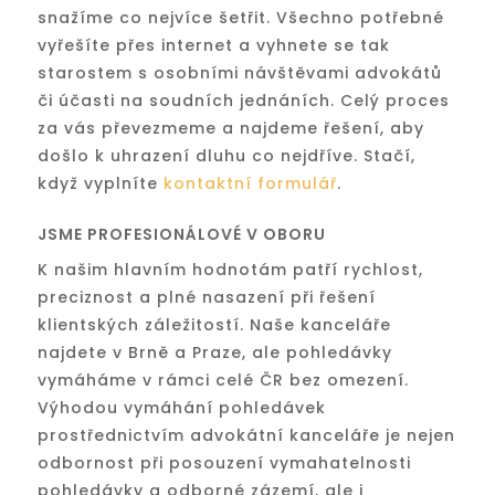
snažíme co nejvíce šetřit. Všechno potřebné
vyřešíte přes internet a vyhnete se tak
starostem s osobními návštěvami advokátů
či účasti na soudních jednáních. Celý proces
za vás převezmeme a najdeme řešení, aby
došlo k uhrazení dluhu co nejdříve. Stačí,
když vyplníte
kontaktní formulář
.
JSME PROFESIONÁLOVÉ V OBORU
K našim hlavním hodnotám patří rychlost,
preciznost a plné nasazení při řešení
klientských záležitostí. Naše kanceláře
najdete v Brně a Praze, ale pohledávky
vymáháme v rámci celé ČR bez omezení.
Výhodou vymáhání pohledávek
prostřednictvím advokátní kanceláře je nejen
odbornost při posouzení vymahatelnosti
pohledávky a odborné zázemí, ale i