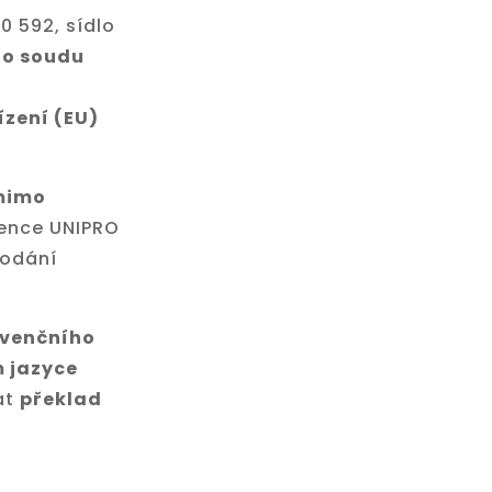
0 592, sídlo
o soudu
řízení (EU)
 mimo
vence UNIPRO
podání
lvenčního
 jazyce
at
překlad