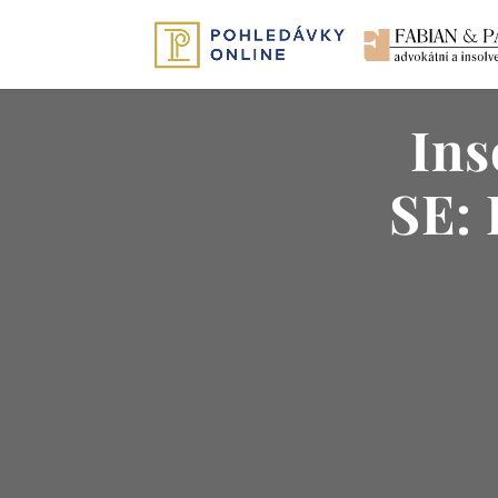
In
SE: