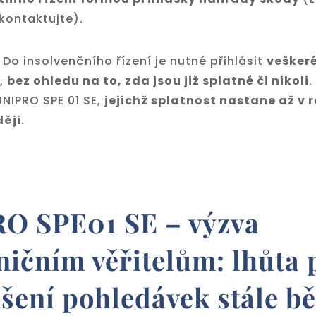
kontaktujte).
Do insolvenčního řízení je nutné přihlásit
vešker
,
bez ohledu na to, zda jsou již splatné či nikoli
.
UNIPRO SPE 01 SE,
jejichž splatnost nastane až v 
ději
.
O SPE01 SE – výzva
ničním věřitelům: lhůta 
šení pohledávek stále bě