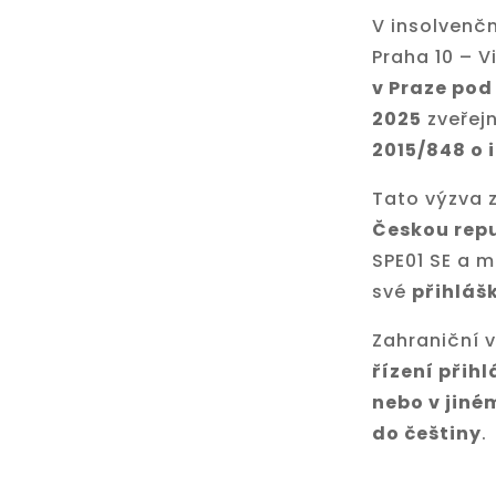
V insolvenčn
Praha 10 – 
v Praze pod
2025
zveřej
2015/848 o 
Tato výzva 
Českou rep
SPE01 SE a m
své
přihláš
Zahraniční v
řízení přihl
nebo v jiné
do češtiny
.