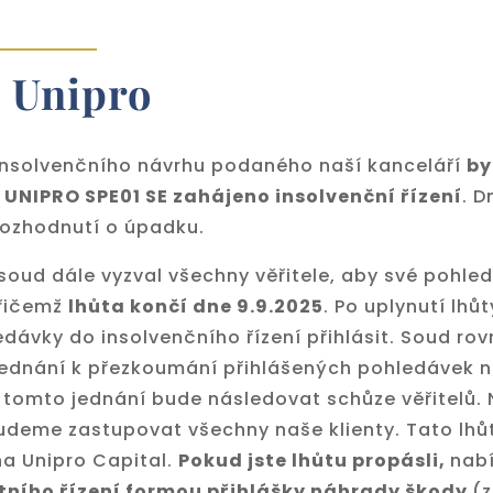
 Unipro
insolvenčního návrhu podaného naší kanceláří
by
 UNIPRO SPE01 SE zahájeno insolvenční řízení
. D
rozhodnutí o úpadku.
soud dále vyzval všechny věřitele, aby své pohle
přičemž
lhůta končí dne 9.9.2025
. Po uplynutí lhůt
ávky do insolvenčního řízení přihlásit. Soud rovn
ednání k přezkoumání přihlášených pohledávek 
o tomto jednání bude následovat schůze věřitelů.
udeme zastupovat všechny naše klienty. Tato lhů
na Unipro Capital.
Pokud jste lhůtu propásli,
nabí
tního řízení formou přihlášky náhrady škody
(