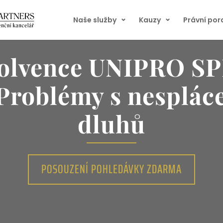
Naše služby
Kauzy
Právní po
solvence UNIPRO SP
 Problémy s nesplác
dluhů
POSOUZENÍ POHLEDÁVKY ZDARMA