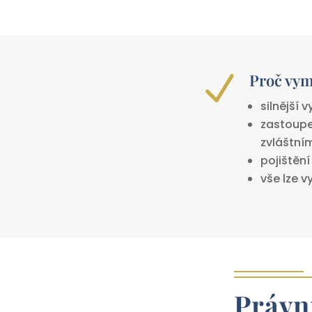
N
Proč vym
silnější 
zastoupe
zvláštní
pojištěn
vše lze v
Právní