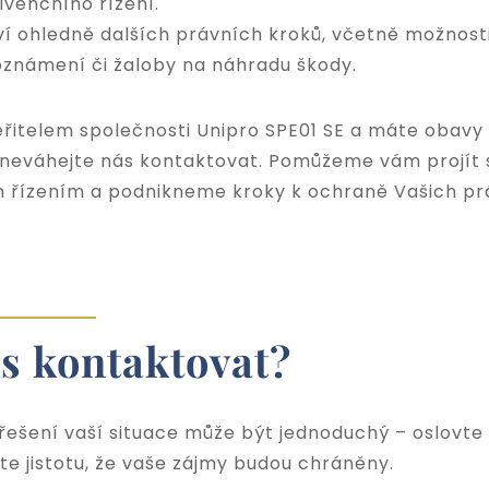
lvenčního řízení.
í ohledně dalších právních kroků, včetně možnost
oznámení či žaloby na náhradu škody.
ěřitelem společnosti Unipro SPE01 SE a máte obavy
 neváhejte nás kontaktovat. Pomůžeme vám projít 
m řízením a podnikneme kroky
k ochraně Vašich pr
ás kontaktovat?
 řešení vaší situace může být jednoduchý – oslovte 
jte jistotu, že vaše zájmy budou chráněny.