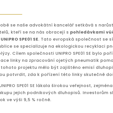
době se naše advokátní kancelář setkává s narůs
elů, kteří se na nás obracejí s
pohledávkami vů
 UNIPRO SPE01 SE
. Tato evropská společnost se s
blice se specializuje na ekologickou recyklaci p
ýzy. Cílem společnosti UNIPRO SPE01 SE bylo poří
ace linky na zpracování ojetých pneumatik pomoc
tohoto projektu mělo být zajištěno emisí dluhopi
tou potvrdit, zda k pořízení této linky skutečně do
UNIPRO SPE01 SE lákala širokou veřejnost, zejmén
ákupu jejich podnikových dluhopisů. Investorům s
rok ve výši 9,5 % ročně.