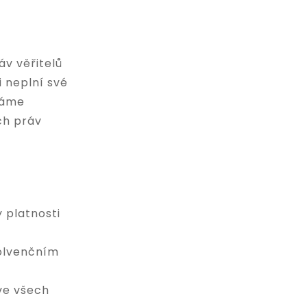
v věřitelů
i neplní své
háme
ch práv
 platnosti
solvenčním
ve všech