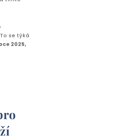
é
 To se týká
roce 2025,
pro
ží