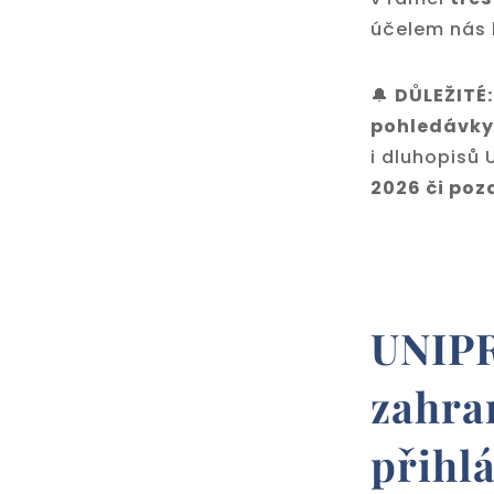
účelem nás 
🔔
DŮLEŽITÉ:
pohledávky
i dluhopisů 
2026 či poz
UNIPR
zahra
přihlá