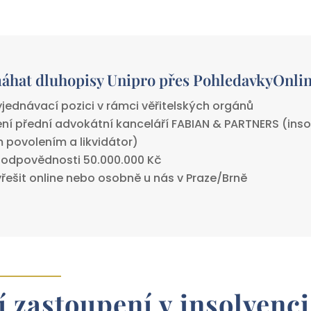
áhat dluhopisy Unipro přes PohledavkyOnlin
vyjednávací pozici v rámci věřitelských orgánů
ní přední advokátní kanceláří FABIAN & PARTNERS (inso
m povolením a likvidátor)
í odpovědnosti 50.000.000 Kč
yřešit online nebo osobně u nás v Praze/Brně
 zastoupení v insolvenci