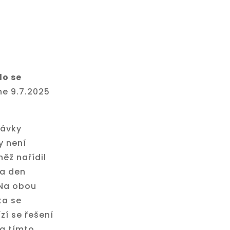
lo se
ne 9.7.2025
dávky
y není
ěž nařídil
na den
 Na obou
ta se
zí se řešení
za tímto