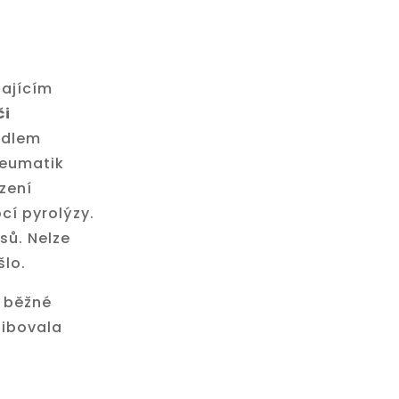
tajícím
či
ídlem
neumatik
zení
í pyrolýzy.
sů. Nelze
šlo.
a běžné
libovala