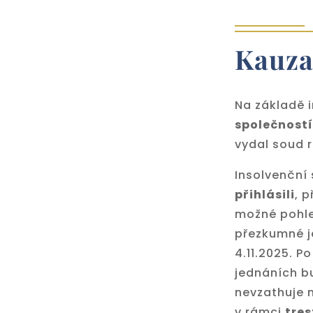
Kauza
Na základě 
společností
vydal soud 
Insolvenční 
přihlásili
, 
možné pohled
přezkumné j
4.11.2025. P
jednáních b
nevzathuje 
v rámci
tres