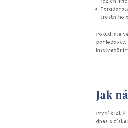
fázích inso
Poradenstv
trestního 
Pokud jste v
pohledávky,
insolvenční
Jak n
První krok k
dnes a získe