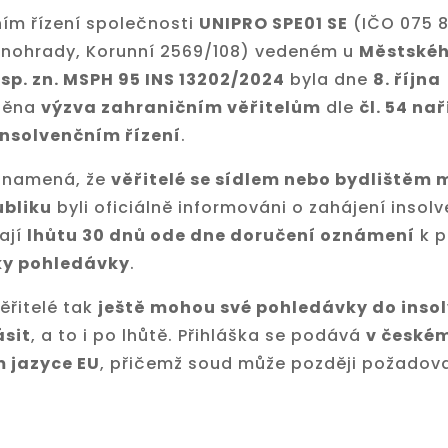
ím řízení společnosti
UNIPRO SPE01 SE
(IČO 075 8
Vinohrady, Korunní 2569/108) vedeném u
Městskéh
 sp. zn. MSPH 95 INS 13202/2024
byla dne
8. října
něna
výzva zahraničním věřitelům
dle
čl. 54 na
insolvenčním řízení
.
znamená, že
věřitelé se sídlem nebo bydlištěm
ubliku
byli oficiálně informováni o zahájení insol
ají
lhůtu 30 dnů ode dne doručení oznámení
k 
ky pohledávky
.
ěřitelé tak
ještě mohou své pohledávky do inso
ásit
, a to i po lhůtě. Přihláška se podává
v českém
m jazyce EU
, přičemž soud může později požadov