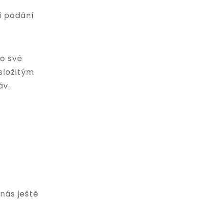
i podání
 o své
složitým
áv.
nás ještě