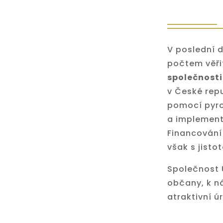
V poslední 
počtem věřit
společnosti
v České repu
pomocí pyrol
a implement
Financování 
však s jisto
Společnost 
občany, k n
atraktivní ú