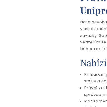
Unipr
Naše advokát
v insolvenčn
závazky. Spe
věřitelům s
během celéh
Nabíz
Přihlášení
smluv a da
Právní zas
správcem 
Monitorová