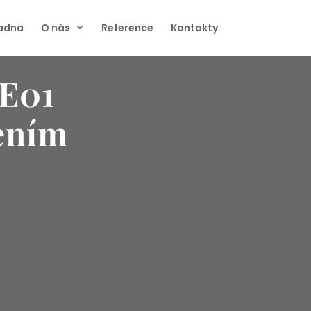
radna
O nás
Reference
Kontakty
E01
ením