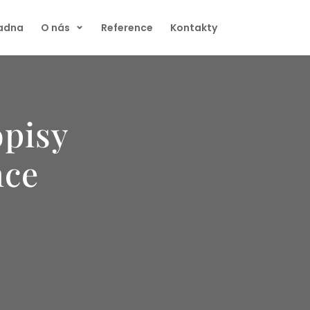
radna
O nás
Reference
Kontakty
opisy
nce