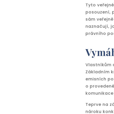
Tyto veřejné
posouzení, p
sám veřejně 
naznačují, j
právního po
Vymáh
Vlastníkům 
Základním k
emisních po
o provedené
komunikace 
Teprve na zá
nároku konkr