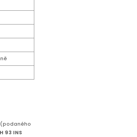
čně
u (podaného
H 93 INS