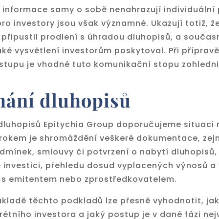
 informace samy o sobě nenahrazují individuální 
ro investory jsou však významné. Ukazují totiž, ž
připustil prodlení s úhradou dluhopisů, a součas
aké vysvětlení investorům poskytoval. Při příprav
stupu je vhodné tuto komunikační stopu zohledni
ání dluhopisů
dluhopisů Epitychia Group doporučujeme situaci 
rokem je shromáždění veškeré dokumentace, ze
dmínek, smlouvy či potvrzení o nabytí dluhopisů,
 investici, přehledu dosud vyplacených výnosů a
s emitentem nebo zprostředkovatelem.
kladě těchto podkladů lze přesně vyhodnotit, jak
étního investora a jaký postup je v dané fázi nej