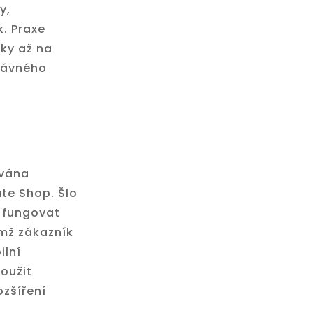
y,
k. Praxe
ky až na
právného
ována
te Shop. Šlo
y fungovat
emž zákazník
ilní
loužit
ozšíření