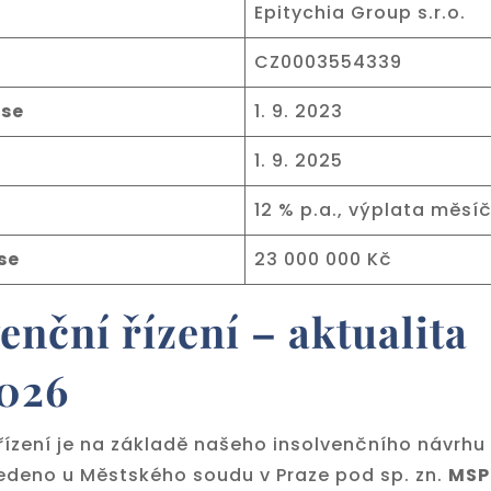
Epitychia Group s.r.o.
CZ0003554339
se
1. 9. 2023
1. 9. 2025
12 % p.a., výplata měsí
se
23 000 000 Kč
enční řízení – aktualita
2026
 řízení je na základě našeho insolvenčního návrh
vedeno u Městského soudu v Praze pod sp. zn.
MSP