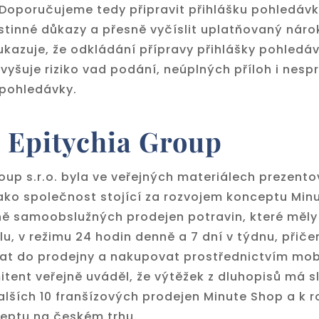
 Doporučujeme tedy připravit přihlášku pohledávk
istinné důkazy a přesně vyčíslit uplatňovaný náro
kazuje, že odkládání přípravy přihlášky pohledáv
zvyšuje riziko vad podání, neúplných příloh i nes
 pohledávky.
 Epitychia Group
oup s.r.o. byla ve veřejných materiálech prezent
ako společnost stojící za rozvojem konceptu Minu
lně samoobslužných prodejen potravin, které měl
u, v režimu 24 hodin denně a 7 dní v týdnu, přič
at do prodejny a nakupovat prostřednictvím mob
itent veřejně uváděl, že výtěžek z dluhopisů má s
alších 10 franšízových prodejen Minute Shop a k r
eptu na českém trhu.