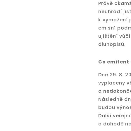
Právě okamži
neuhradí jis
k vymožení 
emisní podm
ujištění vůč
dluhopisů.
Co emitent 
Dne 29. 8. 
vyplaceny v
a nedokonče
Následně dne
budou výnos
Další veřejn
o dohodě na