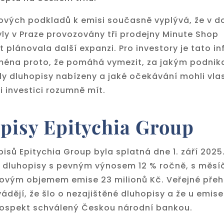
ových podkladů k emisi současně vyplývá, že v d
ly v Praze provozovány tři prodejny Minute Shop
 plánovala další expanzi. Pro investory je tato i
jména proto, že pomáhá vymezit, za jakým podni
y dluhopisy nabízeny a jaké očekávání mohli vlas
i investici rozumně mít.
pisy Epitychia Group
isů Epitychia Group byla splatná dne 1. září 2025.
 dluhopisy s pevným výnosem 12 % ročně, s měsí
kovým objemem emise 23 milionů Kč. Veřejné přeh
dějí, že šlo o nezajištěné dluhopisy a že u emise
rospekt schválený Českou národní bankou.