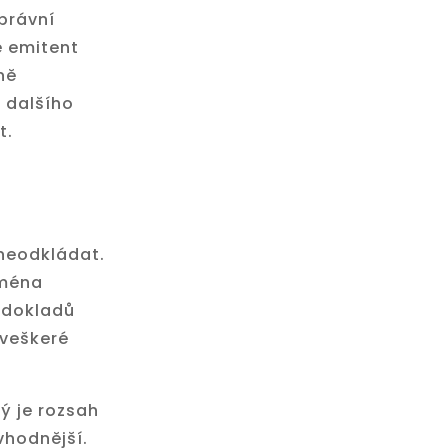
právní
e emitent
ně
ě dalšího
t.
neodkládat.
jména
 dokladů
 veškeré
ý je rozsah
vhodnější.