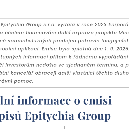
Epitychia Group s.r.o. vydala v roce 2023 korporá
za účelem financování další expanze projektu Min
plně samoobslužných prodejen potravin fungujícíc
obilní aplikaci. Emise byla splatná dne 1. 9. 2025
stupných informací přitom k řádnému vypořádání
či investorům nedošlo ve sjednaném termínu, a p
tní kancelář obracejí další vlastníci těchto dluh
právní pomoc.
dní informace o emisi
pisů Epitychia Group