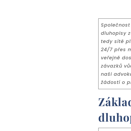
Společnost 
dluhopisy 
tedy sítě 
24/7 přes m
veřejně do
závazků vů
naši advoká
žádostí o 
Zákla
dluho