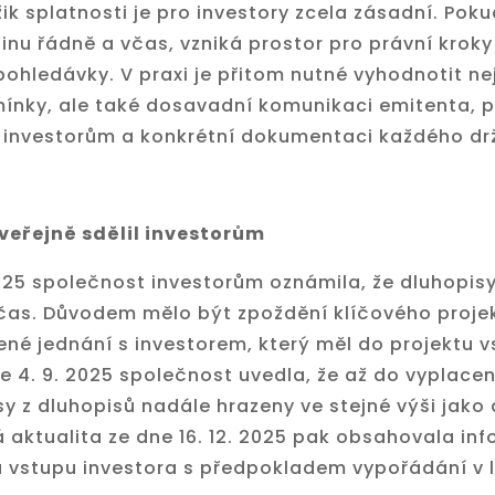
k splatnosti je pro investory zcela zásadní. Pok
tinu řádně a včas, vzniká prostor pro právní kroky
pohledávky. V praxi je přitom nutné vyhodnotit n
ínky, ale také dosavadní komunikaci emitenta, 
i investorům a konkrétní dokumentaci každého drž
veřejně sdělil investorům
2025 společnost investorům oznámila, že dluhopi
čas. Důvodem mělo být zpoždění klíčového proje
né jednání s investorem, který měl do projektu v
 4. 9. 2025 společnost uvedla, že až do vyplacení
y z dluhopisů nadále hrazeny ve stejné výši jako
á aktualita ze dne 16. 12. 2025 pak obsahovala in
 vstupu investora s předpokladem vypořádání v 