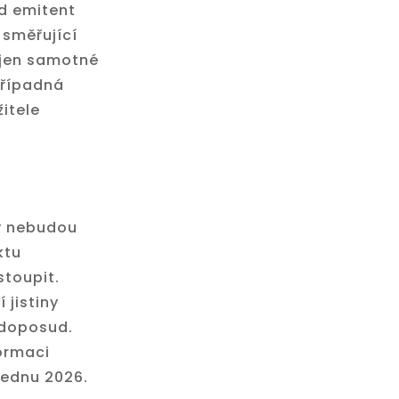
ud emitent
 směřující
ejen samotné
případná
itele
sy nebudou
ktu
stoupit.
 jistiny
 doposud.
formaci
lednu 2026.