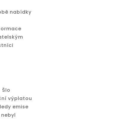
obě nabídky
nformace
katelským
tníci
 Šlo
ční výplatou
ledy emise
 nebyl