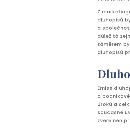
Z marketing
dluhopisů by
a společnost
důležitá ze
záměrem byl
dluhopisů př
Dluho
Emise dluhop
o podnikové
úroků a cel
současně uvá
zveřejněn p