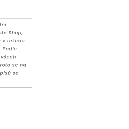
tní
ute Shop,
h v režimu
. Podle
 všech
roto se na
opisů se