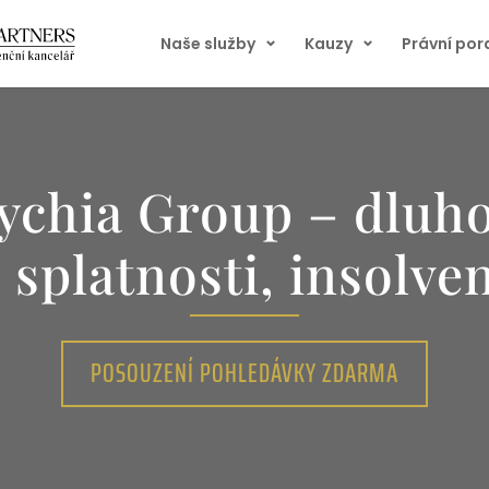
Naše služby
Kauzy
Právní po
ychia Group – dluh
 splatnosti, insolve
POSOUZENÍ POHLEDÁVKY ZDARMA