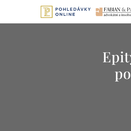
Epit
po