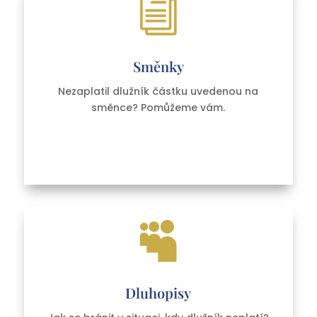
i
Směnky
Nezaplatil dlužník částku uvedenou na
směnce? Pomůžeme vám.

Dluhopisy