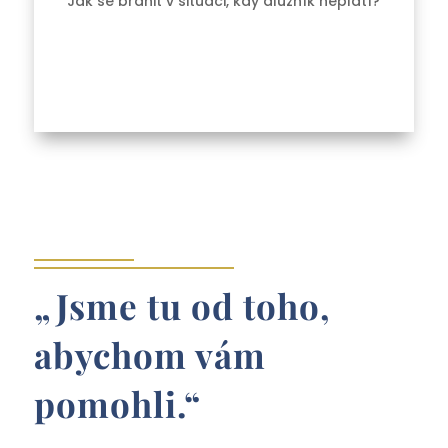
Jak se bránit v situaci, kdy dlužník neplatí?
„Jsme tu od toho,
abychom vám
pomohli.“