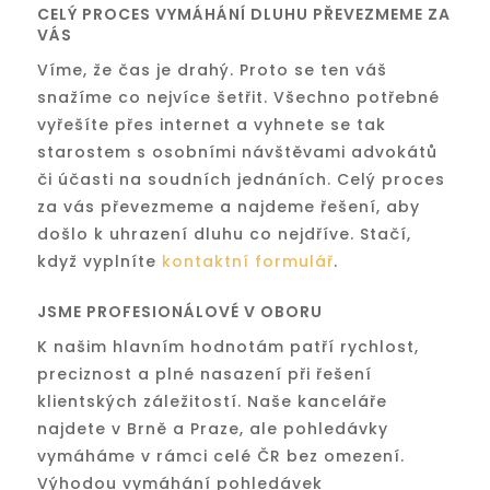
CELÝ PROCES VYMÁHÁNÍ DLUHU PŘEVEZMEME ZA
VÁS
Víme, že čas je drahý. Proto se ten váš
snažíme co nejvíce šetřit. Všechno potřebné
vyřešíte přes internet a vyhnete se tak
starostem s osobními návštěvami advokátů
či účasti na soudních jednáních. Celý proces
za vás převezmeme a najdeme řešení, aby
došlo k uhrazení dluhu co nejdříve. Stačí,
když vyplníte
kontaktní formulář
.
JSME PROFESIONÁLOVÉ V OBORU
K našim hlavním hodnotám patří rychlost,
preciznost a plné nasazení při řešení
klientských záležitostí. Naše kanceláře
najdete v Brně a Praze, ale pohledávky
vymáháme v rámci celé ČR bez omezení.
Výhodou vymáhání pohledávek