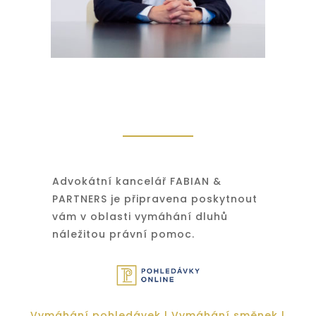
Advokátní kancelář FABIAN &
PARTNERS je připravena poskytnout
vám v oblasti vymáhání dluhů
náležitou právní pomoc.
Vymáhání pohledávek
|
Vymáhání směnek
|