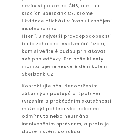
nezávisí pouze na ČNB, ale i na
krocích Sberbank CZ. Kromě
likvidace přichází v úvahu i zahájení
insolvenčního
řízení. S největší pravděpodobností
bude zahájeno insolvenční řízení,
kam si věřitelé budou přihlašovat
své pohledávky. Pro naše klienty
monitorujeme veškeré dění kolem
Sberbank CZ.
Kontaktujte nás. Nedodržením
zákonných postupů či špatným
tvrzením a prokázáním skutečností
může být pohledávka nakonec
odmítnuta nebo neuznána
insolvenčním správcem, a proto je
dobré ji svěřit do rukou