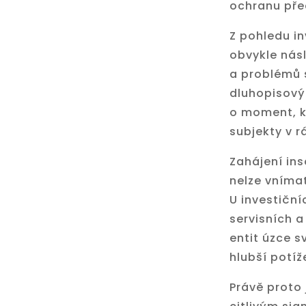
ochranu před
Z pohledu in
obvykle násl
a problémů 
dluhopisový
o moment, kt
subjekty v r
Zahájení ins
nelze vnímat
U investiční
servisních a
entit úzce 
hlubší potíž
Právě proto 