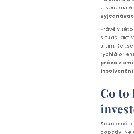
a současně 
vyjednávací
Právě v této
situaci akti
s tím, že „se
rychlá orie
práva z emi
insolvenční
Co to
inves
Současná si
dopady. Nej