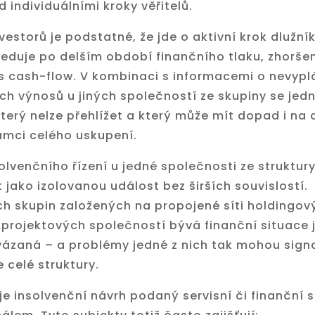
 individuálními kroky věřitelů.
vestorů je podstatné, že jde o aktivní krok dlužník
eduje po delším období finančního tlaku, zhoršené
s cash-flow. V kombinaci s informacemi o nevypl
ch výnosů u jiných společností ze skupiny se jed
erý nelze přehlížet a který může mít dopad i na 
ámci celého uskupení.
olvenčního řízení u jedné společnosti ze struktur
 jako izolovanou událost bez širších souvislostí.
ch skupin založených na propojené síti holdingov
 projektových společností bývá finanční situace 
svázaná – a problémy jedné z nich tak mohou sign
e celé struktury.
je insolvenční návrh podaný servisní či finanční 