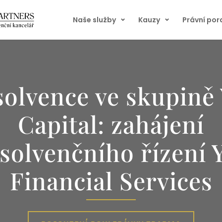
Naše služby
Kauzy
Právní po
solvence ve skupině
Capital: zahájení
nsolvenčního řízení 
Financial Services