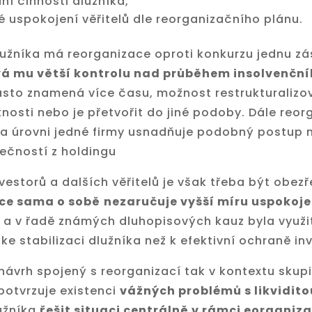
í činnosti dlužníka,
 uspokojení věřitelů dle reorganizačního plánu.
lužníka má reorganizace oproti konkurzu jednu z
á mu větší kontrolu nad průběhem insolvenční
často znamená více času, možnost restrukturalizo
tnosti nebo je přetvořit do jiné podoby. Dále reo
a úrovni jedné firmy usnadňuje podobný postup n
ečností z holdingu
vestorů a dalších věřitelů je však třeba být obezř
ce sama o sobě
nezaručuje vyšší míru uspokoje
a v řadě známých dluhopisových kauz byla využi
 ke stabilizaci dlužníka než k efektivní ochraně in
návrh spojený s reorganizací tak v kontextu skup
potvrzuje existenci
vážných problémů s likvidito
užníka
řešit situaci centrálně v rámci eorganiz