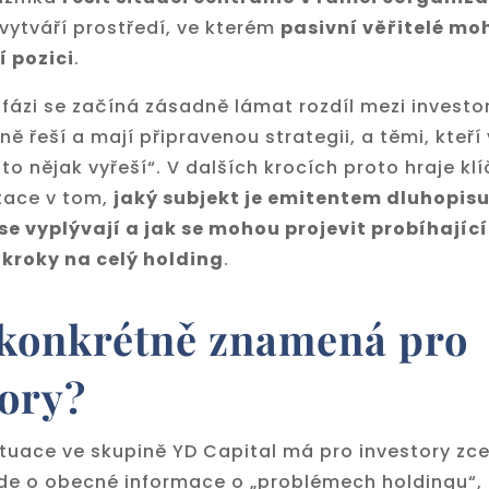
vytváří prostředí, ve kterém
pasivní věřitelé mo
 pozici
.
 fázi se začíná zásadně lámat rozdíl mezi investor
vně řeší a mají připravenou strategii, a těmi, kteří
 to nějak vyřeší“. V dalších krocích proto hraje klí
ntace v tom,
jaký subjekt je emitentem dluhopisu
se vyplývají a jak se mohou projevit probíhající
 kroky na celý holding
.
 konkrétně znamená pro
tory?
tuace ve skupině YD Capital má pro investory zce
de o obecné informace o „problémech holdingu“, 