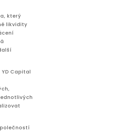
a, který
 likvidity
ácení
ná
další
y YD Capital
ých,
jednotlivých
alizovat
společností