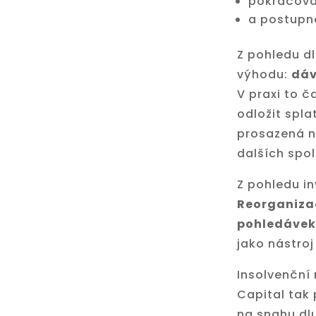
pokračován
a postupné
Z pohledu d
výhodu:
dáv
V praxi to 
odložit spla
prosazená n
dalších spol
Z pohledu in
Reorganiza
pohledávek
jako nástroj
Insolvenční 
Capital tak 
na snahu dl