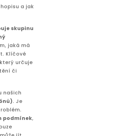
hopisu a jak
uje skupinu
ný
om, jaká má
t. Klíčové
který určuje
tění či
u našich
pónů)
. Je
problém.
ch podmínek
,
pouze
může jít