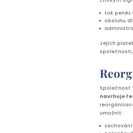
citlivým sig
tok peněz 
obsluhu d
administra
Jejich plate
společnosti,
Reorg
Společnost Y
navrhuje ř
reorganizac
umožnit:
zachování