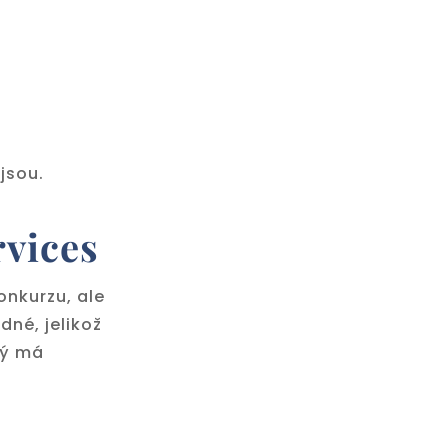
jsou.
rvices
onkurzu, ale
dné, jelikož
rý má