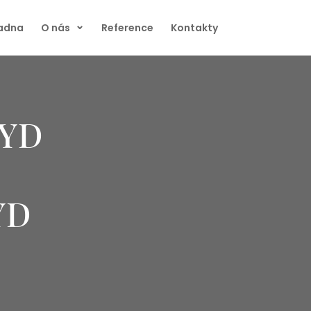
radna
O nás
Reference
Kontakty
 YD
YD