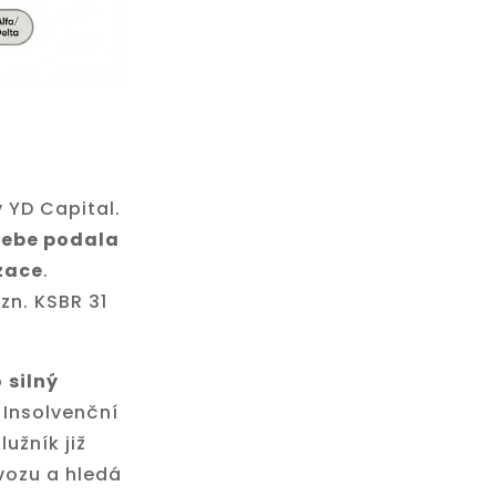
 YD Capital.
 sebe podala
zace
.
zn. KSBR 31
o
silný
. Insolvenční
užník již
ozu a hledá