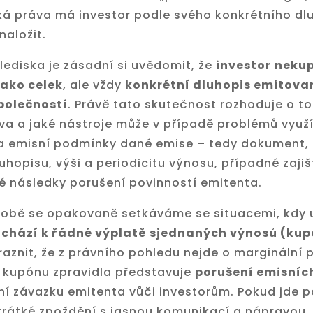
ká práva má investor podle svého konkrétního dlu
naložit.
lediska je zásadní si uvědomit, že
investor
nekup
jako celek
, ale vždy
konkrétní dluhopis emitova
polečností
. Právě tato skutečnost rozhoduje o t
va a jaké nástroje může v případě problémů využí
a emisní podmínky dané emise – tedy dokument, 
uhopisu, výši a periodicitu výnosu, případné zajiš
ké následky porušení povinností emitenta.
době se opakovaně setkáváme se situacemi, kdy 
chází k řádné výplatě sjednaných výnosů (ku
raznit, že z právního pohledu nejde o marginální 
 kupónu zpravidla představuje
porušení emisní
ní závazku emitenta vůči investorům. Pokud jde 
krátké zpoždění s jasnou komunikací a nápravou, 