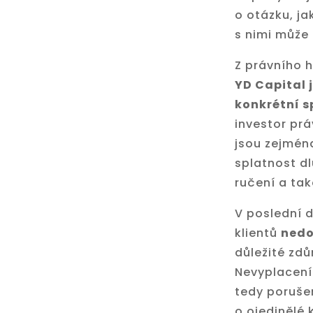
o otázku, ja
s nimi může 
Z právního h
YD Capital 
konkrétní s
investor prá
jsou zejmén
splatnost dl
ručení a ta
V poslední 
klientů
nedo
důležité zdů
Nevyplacení
tedy poruše
o ojedinělé 