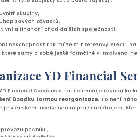
nálem. Tyto subjekty totiž často zajišťují:
uvnitř skupiny,
luhopisových závazků,
tivní a finanční chod dalších společností.
bní neschopnost tak může mít řetězový efekt i na
 které samy o sobě ještě formálně v insolvenci ne
anizace YD Financial Se
D Financial Services s.r.o. nesměřuje rovnou ke k
ešení úpadku
formou reorganizace
. To není náho
e je v českém insolvenčním právu nástrojem, kte
 provozu podniku,