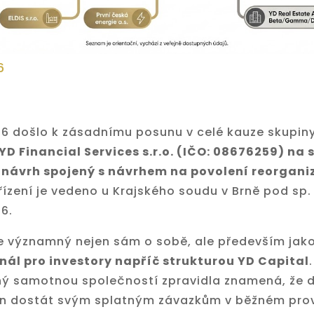
6
26 došlo k zásadnímu posunu v celé kauze skupiny
YD Financial Services s.r.o. (IČO: 08676259) na
 návrh spojený s návrhem na povolení reorgani
řízení je vedeno u Krajského soudu v Brně pod sp. 
6.
je významný nejen sám o sobě, ale především jak
nál pro investory napříč strukturou YD Capital
ý samotnou společností zpravidla znamená, že dl
n dostát svým splatným závazkům v běžném prov