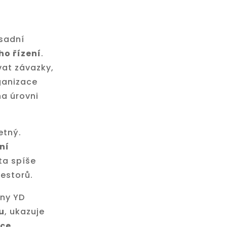
ásadní
ho řízení
.
vat závazky,
rganizace
a úrovni
etný.
ní
ta spíše
vestorů.
iny YD
u
, ukazuje
ace
,