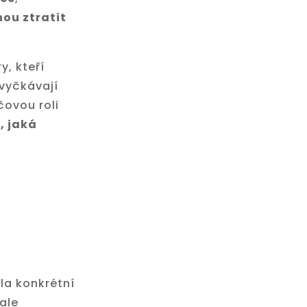
hou ztratit
y, kteří
 vyčkávají
čovou roli
, jaká
la konkrétní
ale